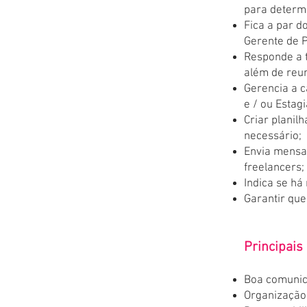
para determi
Fica a par d
Gerente de 
Responde a 
além de reun
Gerencia a c
e / ou Estagi
Criar planil
necessário;
Envia mensal
freelancers;
Indica se há
Garantir que
Principais
Boa comunic
Organização