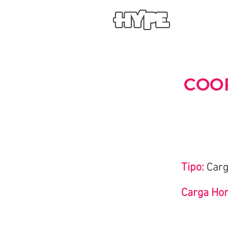
COO
Tipo:
Car
Carga Hor