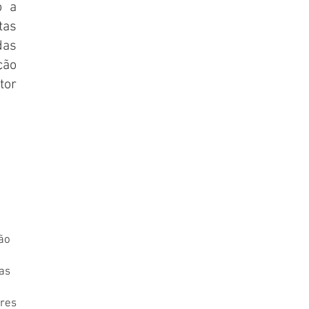
o a
tas
as
ção
tor
ão
as
ores