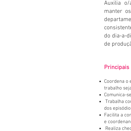
Auxilia o
manter os
departa
consisten
do dia-a-d
de produç
Principais
Coordena o e
trabalho se
Comunica-se 
Trabalha co
dos episódio
Facilita a c
e coordenand
Realiza chec